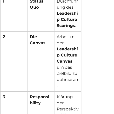
1
Status 
Durchführ
Quo
ung des 
Leadershi
p Culture 
Scorings
.
2
Die 
Arbeit mit 
Canvas
der 
Leadershi
p Culture 
Canvas
, 
um das 
Zielbild zu 
definieren
.
3
Responsi
Klärung 
bility
der 
Perspektiv