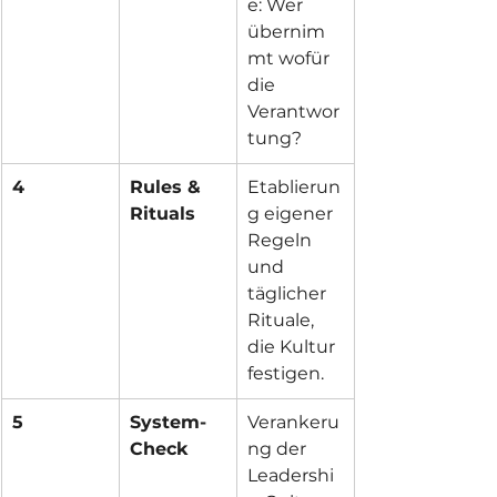
e: Wer 
übernim
mt wofür 
die 
Verantwor
tung?
4
Rules & 
Etablierun
Rituals
g eigener 
Regeln 
und 
täglicher 
Rituale, 
die Kultur 
festigen.
5
System-
Verankeru
Check
ng der 
Leadershi